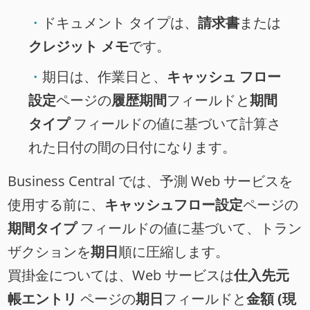
ドキュメント タイプは、
請求書
または
クレジット メモ
です。
期日は、作業日と、
キャッシュ フロー
設定
ページの
履歴期間
フィールドと
期間
タイプ
フィールドの値に基づいて計算さ
れた日付の間の日付になります。
Business Central では、予測 Web サービスを
使用する前に、
キャッシュフロー設定
ページの
期間タイプ
フィールドの値に基づいて、トラン
ザクションを
期日
順に圧縮します。
買掛金については、Web サービスは
仕入先元
帳エントリ
ページの
期日
フィールドと
金額 (現